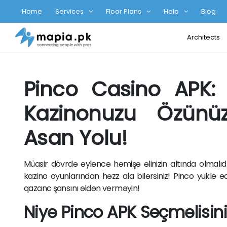
Home
Services
Floor Plans
Help
Blog
Architects
Pinco Casino APK:
Kazinonuzu Özünü
Asan Yolu!
Müasir dövrdə əyləncə həmişə əlinizin altında olmalıdı
kazino oyunlarından həzz ala bilərsiniz! Pinco yukle 
qazanc şansını əldən verməyin!
Niyə Pinco APK Seçməlisini