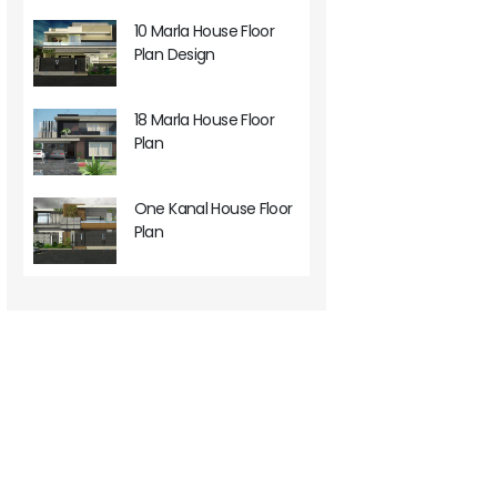
10 Marla House Floor
Plan Design
18 Marla House Floor
Plan
One Kanal House Floor
Plan