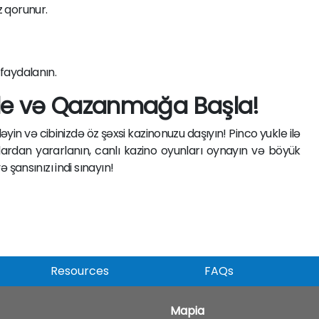
z qorunur.
 faydalanın.
kle və Qazanmağa Başla!
n və cibinizdə öz şəxsi kazinonuzu daşıyın! Pinco yukle ilə
ardan yararlanın, canlı kazino oyunları oynayın və böyük
ansınızı indi sınayın!
Resources
FAQs
Mapia