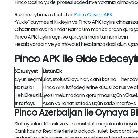
Pinco Casino yukle prosesi sadədir və vaxtınızı almayac
Rəsmi saytımıza daxil olun:
Pinco Casino APK
.
“Yüklə” düyməsini klikləyin və Pinco APK faylını cihazınıza
Cihazınızın ayarlarında “Naməlum mənbələrdən quraşdırm
Pinco APK faylını açın və quraşdırmanı tamamlayın.
Hesab yaradın və ya mövcud hesabınıza daxil olun. Qa
Pinco APK ilə Əldə Edəcəyin
Xüsusiyyət
Üstünlük
Oyun seçimi
Slot, stolüstü oyunlar, canlı kazino – hər z
Bonuslar
Pinco APK istifadəçilərinə xüsusi bonus və ak
Təhlükəsizlik
Şəxsi məlumatların qorunması üçün yüksək 
İnterfeys
Asan və rahat istifadə üçün sadə interfeys.
Pinco Azerbaijan ilə Oynaya B
Slot oyunları: Klassik və yeni nəsil slot maşınları ilə böyük
Canlı kazino: Real dilerlərlə blackjack, rulet, baccarat v