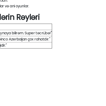
ları.
ar və ani oyunlar.
ərin Rəyləri
oynaya bilirəm. Super təcrübə!"
pinco Azerbaijan çox rahatdır."
dir."