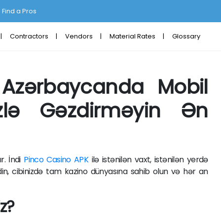
Find a Pros
Contractors
Vendors
Material Rates
Glossary
 Azərbaycanda Mobil
zlə Gəzdirməyin Ən
r. İndi
Pinco Casino APK
ilə istənilən vaxt, istənilən yerdə
edin, cibinizdə tam kazino dünyasına sahib olun və hər an
z?