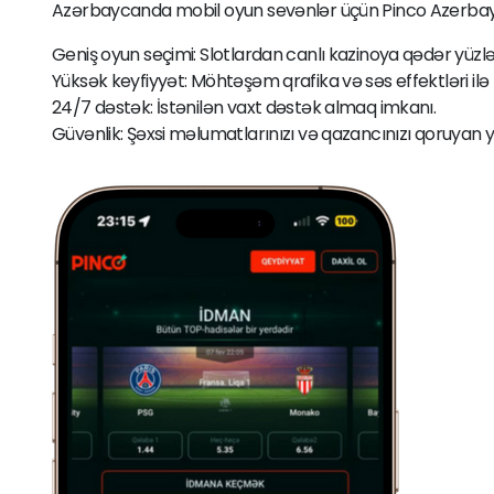
Azərbaycanda mobil oyun sevənlər üçün Pinco Azerbayc
Geniş oyun seçimi: Slotlardan canlı kazinoya qədər yüzlər
Yüksək keyfiyyət: Möhtəşəm qrafika və səs effektləri ilə 
24/7 dəstək: İstənilən vaxt dəstək almaq imkanı.
Güvənlik: Şəxsi məlumatlarınızı və qazancınızı qoruyan y